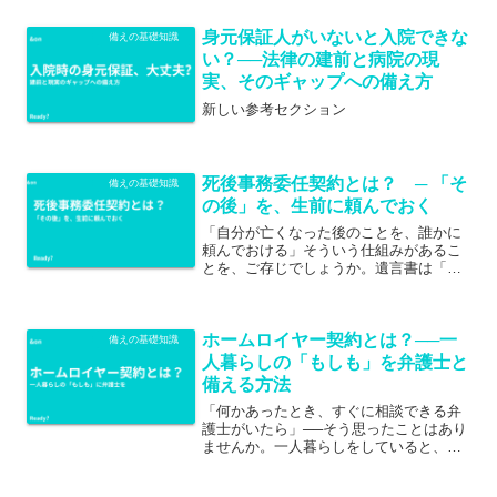
なることがあります。「とりあえず弁護
士？」「近所に司法書士事務所があるか
身元保証人がいないと入院できな
ら、そこでいい？」実は専門...
備えの基礎知識
い？──法律の建前と病院の現
実、そのギャップへの備え方
新しい参考セクション
死後事務委任契約とは？ ─ 「そ
備えの基礎知識
の後」を、生前に頼んでおく
「自分が亡くなった後のことを、誰かに
頼んでおける」そういう仕組みがあるこ
とを、ご存じでしょうか。遺言書は「財
産を誰に渡すか」を決めるものです。で
も、亡くなった後には、財産の話だけで
なく、もっとたくさんの「手続き」が必
ホームロイヤー契約とは？──一
要です。病院の支払い、葬...
備えの基礎知識
人暮らしの「もしも」を弁護士と
備える方法
「何かあったとき、すぐに相談できる弁
護士がいたら」──そう思ったことはあり
ませんか。一人暮らしをしていると、入
院で身元保証や支払いに困ったとき、体
が不自由になって財産管理ができなくな