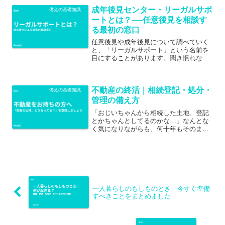
ったとき、契約でトラブルになったと
成年後見センター・リーガルサポ
き、将来判断能力が衰えた...
備えの基礎知識
ートとは？──任意後見を相談す
る最初の窓口
任意後見や成年後見について調べていく
と、「リーガルサポート」という名前を
目にすることがあります。聞き慣れない
名前ですが、実は後見制度を考えるとき
の心強い相談窓口です。リーガルサポー
トって、なに？正式名称は公益社団法人
不動産の終活｜相続登記・処分・
成年後見センター・リー...
備えの基礎知識
管理の備え方
「おじいちゃんから相続した土地、登記
とかちゃんとしてるのかな…」なんとな
く気になりながらも、何十年もそのまま
にしている。そういう方、実はとても多
いのです。こんなことが、本当に起きて
いる祖父が亡くなったのは30年前。兄弟
3人で相続するはずだっ...
一人暮らしのもしものとき｜今すぐ準備
すべきことをまとめました